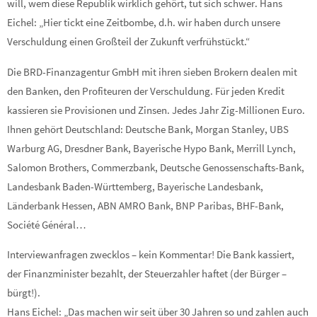
will, wem diese Republik wirklich gehört, tut sich schwer. Hans
Eichel: „Hier tickt eine Zeitbombe, d.h. wir haben durch unsere
Verschuldung einen Großteil der Zukunft verfrühstückt.“
Die BRD-Finanzagentur GmbH mit ihren sieben Brokern dealen mit
den Banken, den Profiteuren der Verschuldung. Für jeden Kredit
kassieren sie Provisionen und Zinsen. Jedes Jahr Zig-Millionen Euro.
Ihnen gehört Deutschland: Deutsche Bank, Morgan Stanley, UBS
Warburg AG, Dresdner Bank, Bayerische Hypo Bank, Merrill Lynch,
Salomon Brothers, Commerzbank, Deutsche Genossenschafts-Bank,
Landesbank Baden-Württemberg, Bayerische Landesbank,
Länderbank Hessen, ABN AMRO Bank, BNP Paribas, BHF-Bank,
Société Général…
Interviewanfragen zwecklos – kein Kommentar! Die Bank kassiert,
der Finanzminister bezahlt, der Steuerzahler haftet (der Bürger –
bürgt!).
Hans Eichel: „Das machen wir seit über 30 Jahren so und zahlen auch