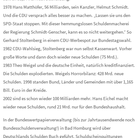
1978 Hans Matthöfer, 56 Milliarden, sein Kanzler, Helmut Schmidt.
Und die CDU versprach alles besser zu machen. „Lassen sie uns den
SPD-Staat stoppen. Mit dieser hemmungslosen Schuldenmacherei
der Regierung Schmidt-Genscher, kann es so nicht weitergehen.“ So
Gerhard Stoltenberg in einem CDU-Werbespot zur Bundestagswahl.
1982 CDU-Wahlsieg, Stoltenberg war nun selbst Kassenwart. Vorher
große Worte und dann doch wieder neue Schulden (75 Mrd.).
1983 Theo Weigel und die deutsche Einheit, natürlich kreditfinanziert.
Die Schulden explodierten. Weigels Horrorbilanz: 428 Mrd. neue
Schulden. 1998 standen Bund, Länder und Gemeinden mit über 1,165
Bill. Euro in der Kreide.
2002 sind es schon wieder 100 Milliarden mehr. Hans Eichel macht
wieder neue Schulden, rund 21 Mrd. nur für den Bundeshaushalt.
In der Bundeswertpapierverwaltung (bis zur Jahrtausendwende noch
Bundesschuldenverwaltung!) in Bad Homburg wird über
Deutschlands Schulden Buch geführt. Schuldscheinquittungen