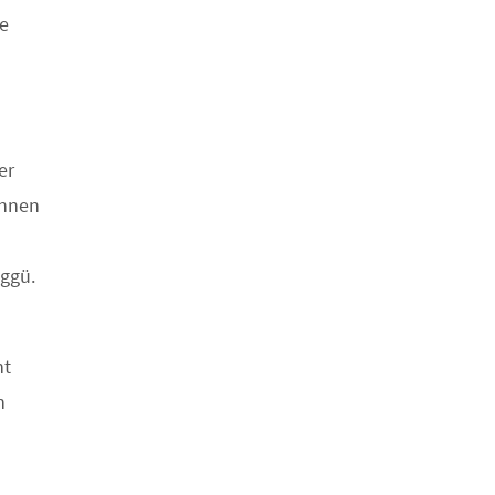
e
er
önnen
 ggü.
ht
n