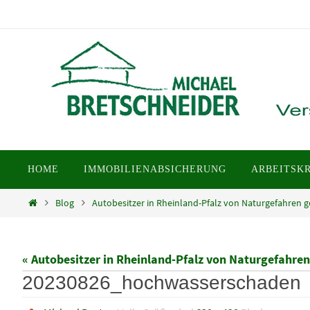
Zum
Inhalt
springen
Zum
HOME
IMMOBILIENABSICHERUNG
ARBEITSK
Inhalt
springen
Home
Blog
Autobesitzer in Rheinland-Pfalz von Naturgefahren 
« Autobesitzer in Rheinland-Pfalz von Naturgefahren
20230826_hochwasserschaden