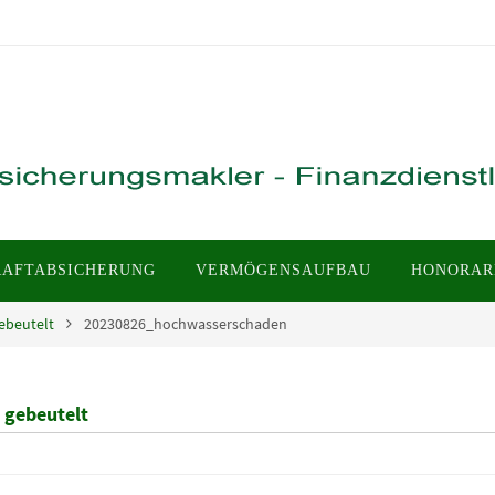
RAFTABSICHERUNG
VERMÖGENSAUFBAU
HONORAR
gebeutelt
20230826_hochwasserschaden
 gebeutelt