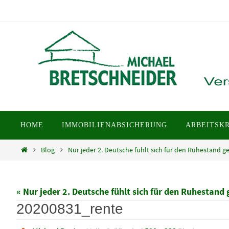
Zum
Inhalt
springen
Zum
HOME
IMMOBILIENABSICHERUNG
ARBEITSK
Inhalt
springen
Home
Blog
Nur jeder 2. Deutsche fühlt sich für den Ruhestand g
« Nur jeder 2. Deutsche fühlt sich für den Ruhestand 
20200831_rente