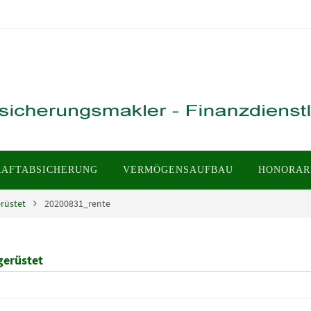
RAFTABSICHERUNG
VERMÖGENSAUFBAU
HONORAR
erüstet
20200831_rente
gerüstet