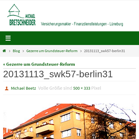
Zum
Inhalt
springen
Home
Blog
Gezerre um Grundsteuer-Reform
20131113_swk57-berlin31
« Gezerre um Grundsteuer-Reform
20131113_swk57-berlin31
Volle Größe sind
Pixel
Michael Beetz
500 × 333