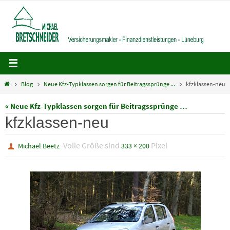
Zum
Inhalt
springen
Home
Blog
Neue Kfz-Typklassen sorgen für Beitragssprünge ...
kfzklassen-neu
« Neue Kfz-Typklassen sorgen für Beitragssprünge …
kfzklassen-neu
Volle Größe sind
Pixel
Michael Beetz
333 × 200